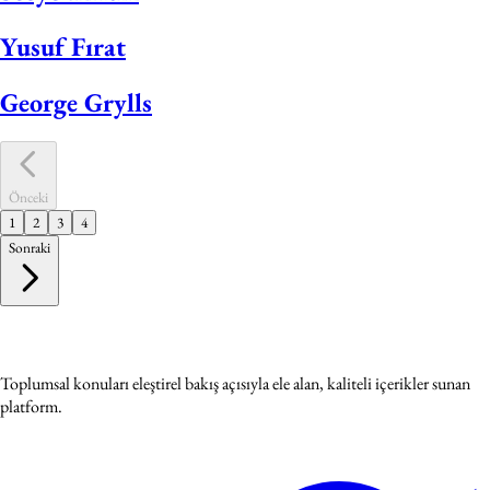
Yusuf Fırat
George Grylls
Önceki
1
2
3
4
Sonraki
Toplumsal konuları eleştirel bakış açısıyla ele alan, kaliteli içerikler sunan
platform.