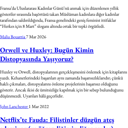
Fransa’da Uluslararası Kadınlar Günü’nü anmak için düzenlenen yıllık
gösteriler sırasında başörtüsü takan Müslüman kadınlara diğer kadınlar
tarafından saldırıldığında, Fransa genelindeki geniş feminist ittifaklar
“Herkes için 8 Mart” sloganı altında ortak bir tepki örgütledi.
Malia Bouattia
7 Mar 2026
Orwell ve Huxley: Bugün Kimin
Distopyasında Yaşıyoruz?
Huxley ve Orwell, distopyalarının gerçekleşmesini önlemek için kitaplarını
yazdı. Kehanetlerindeki başarıları aynı zamanda başarısızlıklarıdır; çünkü
haklı çıkmaları, distopyalarını önleme projelerinin başarısız olduğunu
gösterir. Ancak ikisi de ümitsizliğe kapılmak için bir sebep bulunduğunu
düşünmezdi. Uyarıları hâlâ geçerlidir.
John Lanchester
1 Mar 2022
Netflix’te Fauda: Filistinler düzgün ateş