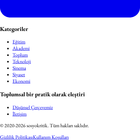
Kategoriler
Eğitim
Akademi
Toplum
Teknoloji
Sinema
Siyaset
Ekonomi
Toplumsal bir pratik olarak eleştiri
Düşünsel Çerçevemiz
İletişim
© 2020-2026 sosyokritik. Tüm hakları saklıdır.
Gizlilik Politikası
Kullanım Koşulları