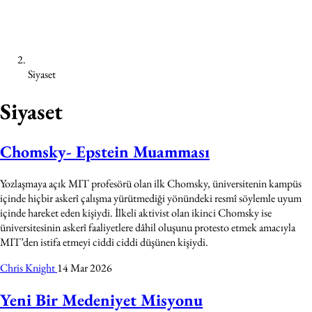
Siyaset
Siyaset
Chomsky- Epstein Muamması
Yozlaşmaya açık MIT profesörü olan ilk Chomsky, üniversitenin kampüs
içinde hiçbir askerî çalışma yürütmediği yönündeki resmî söylemle uyum
içinde hareket eden kişiydi. İlkeli aktivist olan ikinci Chomsky ise
üniversitesinin askerî faaliyetlere dâhil oluşunu protesto etmek amacıyla
MIT’den istifa etmeyi ciddi ciddi düşünen kişiydi.
Chris Knight
14 Mar 2026
Yeni Bir Medeniyet Misyonu