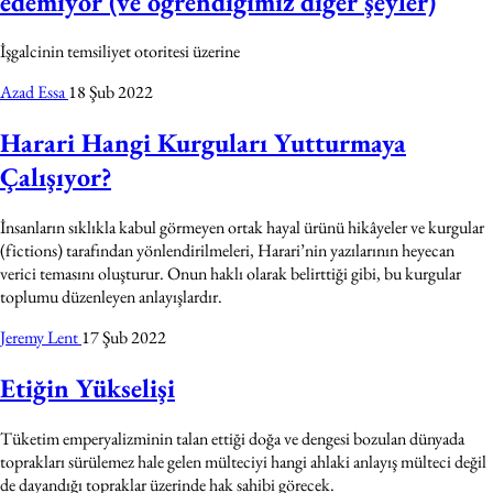
edemiyor (ve öğrendiğimiz diğer şeyler)
İşgalcinin temsiliyet otoritesi üzerine
Azad Essa
18 Şub 2022
Harari Hangi Kurguları Yutturmaya
Çalışıyor?
İnsanların sıklıkla kabul görmeyen ortak hayal ürünü hikâyeler ve kurgular
(fictions) tarafından yönlendirilmeleri, Harari’nin yazılarının heyecan
verici temasını oluşturur. Onun haklı olarak belirttiği gibi, bu kurgular
toplumu düzenleyen anlayışlardır.
Jeremy Lent
17 Şub 2022
Etiğin Yükselişi
Tüketim emperyalizminin talan ettiği doğa ve dengesi bozulan dünyada
toprakları sürülemez hale gelen mülteciyi hangi ahlaki anlayış mülteci değil
de dayandığı topraklar üzerinde hak sahibi görecek.