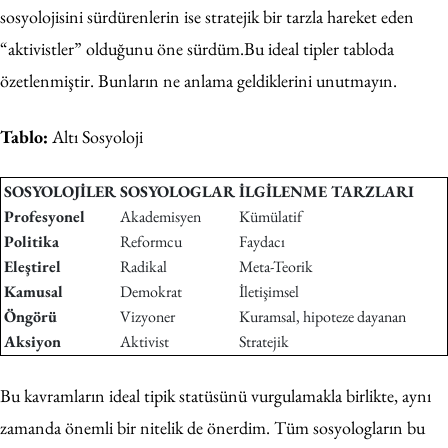
sosyolojisini sürdürenlerin ise stratejik bir tarzla hareket eden
“aktivistler” olduğunu öne sürdüm.
Bu ideal tipler tabloda
özetlenmiştir. Bunların ne anlama geldiklerini unutmayın.
Tablo:
Altı Sosyoloji
SOSYOLOJİLER
SOSYOLOGLAR
İLGİLENME TARZLARI
Profesyonel
Akademisyen
Kümülatif
Politika
Reformcu
Faydacı
Eleştirel
Radikal
Meta-Teorik
Kamusal
Demokrat
İletişimsel
Öngörü
Vizyoner
Kuramsal, hipoteze dayanan
Aksiyon
Aktivist
Stratejik
Bu kavramların ideal tipik statüsünü vurgulamakla birlikte, aynı
zamanda önemli bir nitelik de önerdim. Tüm sosyologların bu