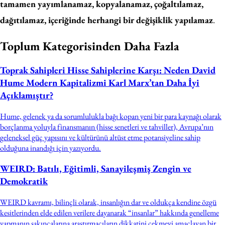
tamamen yayımlanamaz, kopyalanamaz, çoğaltılamaz,
dağıtılamaz, içeriğinde herhangi bir değişiklik yapılamaz
.
Toplum Kategorisinden Daha Fazla
Toprak Sahipleri Hisse Sahiplerine Karşı: Neden David
Hume Modern Kapitalizmi Karl Marx’tan Daha İyi
Açıklamıştır?
Hume, gelenek ya da sorumlulukla bağı kopan yeni bir para kaynağı olarak
borçlanma yoluyla finansmanın (hisse senetleri ve tahviller), Avrupa’nın
geleneksel güç yapısını ve kültürünü altüst etme potansiyeline sahip
olduğuna inandığı için yazıyordu.
WEIRD: Batılı, Eğitimli, Sanayileşmiş Zengin ve
Demokratik
WEIRD kavramı, bilinçli olarak, insanlığın dar ve oldukça kendine özgü
kesitlerinden elde edilen verilere dayanarak “insanlar” hakkında genelleme
yapmanın sakıncalarına araştırmacıların dikkatini çekmeyi amaçlayan bir