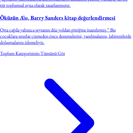
tür toplumsal ayna olarak tasarlanmıştır.
Öküzün A’sı, Barry Sanders kitap değerlendirmesi
Orta çağda yalnızca şeytanın düz yoldan gittiğine inanılırmış.” Biz
çocuklara sınırlar çizmeden önce denemelerini, yanılmalarını, labirentlerde
dolaşmalarını izlemeliyiz.
Toplum Kategorisinin Tümünü Gör