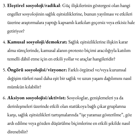
Eleştirel sosyoloji/radikal
: Güç ilişkilerinin göstergesi olan hangi
engeller sosyolojinin sağlık eşitsizliklerine, bunun yayılması ve etkileri
üzerine araştırmalara yaptığı kapsamlı katkıları geçersiz veya etkisiz hale
getiriyor?
Kamusal sosyoloji/demokrat:
Sağlık eşitsizliklerine ilişkin karar
alma süreçlerinde, kamusal alanın protesto biçimi aracılığıyla katılım
temelli dâhil etme için en etkili yollar ve araçlar hangileridir?
Öngörü sosyolojisi/vizyoner:
Farklı örgütsel ve/veya kurumsal
değişim türleri nasıl daha eşit bir sağlık ve uzun yaşam dağılımını nasıl
mümkün kılabilir?
Aksiyon sosyolojisi/aktivist:
Sosyologlar, genişlemeleri ya da
derinleşmeleri üzerinde etkili olan statükoya bağlı çıkar gruplarına
karşı, sağlık eşitsizlikleri tartışmalarında “işe yaramaz gösterilme”, göz
ardı edilme veya gözden düşürülme biçimlerine en etkili şekilde nasıl
direnebilir?