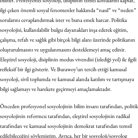
bilirler. Profesyonel sosyoloji, disiplinin temel konularını kapsar,
ilgi çeken önemli sosyal fenomenler hakkında “nasıl” ve “neden”
sorularını cevaplandırmak ister ve buna emek harcar. Politika
sosyolojisi, kullanılabilir bulgu dayanakları inşa ederek eğitim,
çalışma, refah ve sağlık gibi birçok bilgi alanı üzerinde politikanın
oluşturulmasını ve uygulanmasını desteklemeyi amaç edinir.
Eleştirel sosyoloji, disiplinin modus vivendisi (izlediği yol) ile ilgili
refleksif bir ilgi gösterir. Ve Burawoy’un tercih ettiği kamusal
sosyoloji, sivil toplumda ve kamusal alanda katılım ve tartışmaya
bilgi sağlamayı ve harekete geçirmeyi amaçlamaktadır.
Önceden profesyonel sosyolojinin bilim insanı tarafından, politik
sosyolojinin reformcu tarafından, eleştirel sosyolojinin radikal
tarafından ve kamusal sosyolojinin demokrat tarafından temsil
edilebileceğini söylemiştim. Ayrıca, her bir sosyoloji/sosyolog