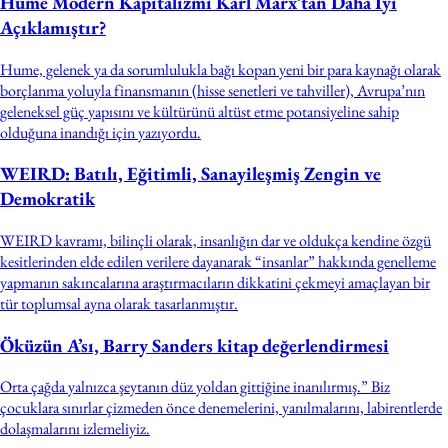
Hume Modern Kapitalizmi Karl Marx’tan Daha İyi
Açıklamıştır?
Hume, gelenek ya da sorumlulukla bağı kopan yeni bir para kaynağı olarak
borçlanma yoluyla finansmanın (hisse senetleri ve tahviller), Avrupa’nın
geleneksel güç yapısını ve kültürünü altüst etme potansiyeline sahip
olduğuna inandığı için yazıyordu.
WEIRD: Batılı, Eğitimli, Sanayileşmiş Zengin ve
Demokratik
WEIRD kavramı, bilinçli olarak, insanlığın dar ve oldukça kendine özgü
kesitlerinden elde edilen verilere dayanarak “insanlar” hakkında genelleme
yapmanın sakıncalarına araştırmacıların dikkatini çekmeyi amaçlayan bir
tür toplumsal ayna olarak tasarlanmıştır.
Öküzün A’sı, Barry Sanders kitap değerlendirmesi
Orta çağda yalnızca şeytanın düz yoldan gittiğine inanılırmış.” Biz
çocuklara sınırlar çizmeden önce denemelerini, yanılmalarını, labirentlerde
dolaşmalarını izlemeliyiz.