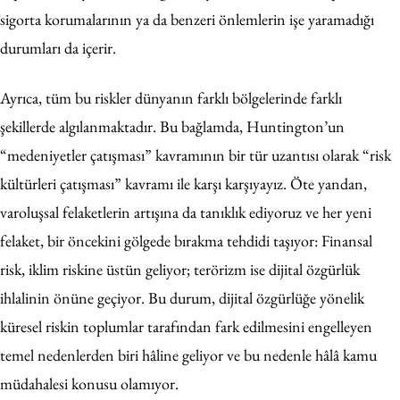
sigorta korumalarının ya da benzeri önlemlerin işe yaramadığı
durumları da içerir.
Ayrıca, tüm bu riskler dünyanın farklı bölgelerinde farklı
şekillerde algılanmaktadır. Bu bağlamda, Huntington’un
“medeniyetler çatışması” kavramının bir tür uzantısı olarak “risk
kültürleri çatışması” kavramı ile karşı karşıyayız. Öte yandan,
varoluşsal felaketlerin artışına da tanıklık ediyoruz ve her yeni
felaket, bir öncekini gölgede bırakma tehdidi taşıyor: Finansal
risk, iklim riskine üstün geliyor; terörizm ise dijital özgürlük
ihlalinin önüne geçiyor. Bu durum, dijital özgürlüğe yönelik
küresel riskin toplumlar tarafından fark edilmesini engelleyen
temel nedenlerden biri hâline geliyor ve bu nedenle hâlâ kamu
müdahalesi konusu olamıyor.