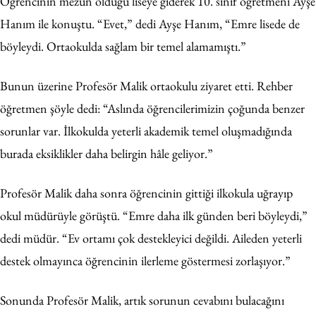
Öğrencinin mezun olduğu liseye giderek 10. sınıf öğretmeni Ayşe
Hanım ile konuştu. “Evet,” dedi Ayşe Hanım, “Emre lisede de
böyleydi. Ortaokulda sağlam bir temel alamamıştı.”
Bunun üzerine Profesör Malik ortaokulu ziyaret etti. Rehber
öğretmen şöyle dedi: “Aslında öğrencilerimizin çoğunda benzer
sorunlar var. İlkokulda yeterli akademik temel oluşmadığında
burada eksiklikler daha belirgin hâle geliyor.”
Profesör Malik daha sonra öğrencinin gittiği ilkokula uğrayıp
okul müdürüyle görüştü. “Emre daha ilk günden beri böyleydi,”
dedi müdür. “Ev ortamı çok destekleyici değildi. Aileden yeterli
destek olmayınca öğrencinin ilerleme göstermesi zorlaşıyor.”
Sonunda Profesör Malik, artık sorunun cevabını bulacağını