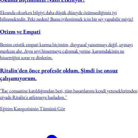
Ekranda okurken bilgiyi daha düşük düzeyde özümsediğimiz iyi
bilinmektedir. Peki neden? Bunu iyileştirmek için bir şey yapabilir miyiz?
Otizm ve Empati
Benim otistik empati kurma biçimim, duygusal yansıtmayı değil, uymayı
merkeze alır. Aynı şeyi hissetmeye çalışmak yerine, karşımdakinin ne
hissettiğini sorar ve dinlerim.
Ritalin'den önce profesör oldum. Şimdi ise onsuz
çalışamıyorum.
"İlaç cemaatine katıldığımdan beri, tüm başarılarımı kendi yeteneklerimden
ziyade Ritalin'e atfetmeye başladım."
Eğitim Kategorisinin Tümünü Gör