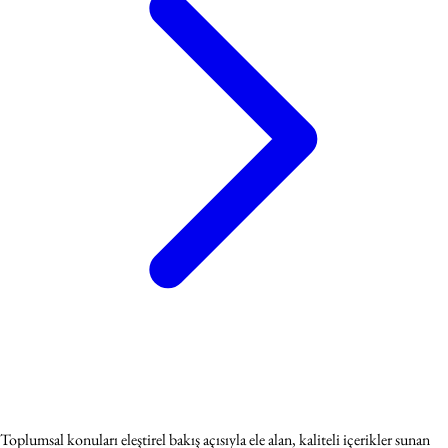
Toplumsal konuları eleştirel bakış açısıyla ele alan, kaliteli içerikler sunan